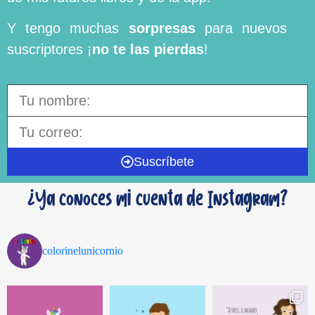
Y tengo muchas
sorpresas
para nuevos
suscriptores ¡
no te las pierdas
!
Suscríbete
¿Ya conoces mi cuenta de Instagram?
colorinelunicornio