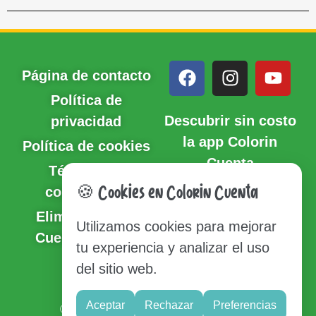
Página de contacto
Política de
Descubrir sin costo
privacidad
la app Colorin
Política de cookies
Cuenta
Términos y
condiciones
🍪 Cookies en Colorin Cuenta
Eliminación de
Utilizamos cookies para mejorar
Cuenta y Datos
tu experiencia y analizar el uso
del sitio web.
Sitio del mapa
Aceptar
Rechazar
Preferencias
© Copyright 2020-2026 Colorin Cuenta