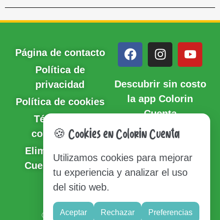
Página de contacto
Política de
Descubrir sin costo
privacidad
la app Colorin
Política de cookies
Cuenta
Términos y
condiciones
🍪 Cookies en Colorin Cuenta
Eliminación de
Utilizamos cookies para mejorar
Cuenta y Datos
tu experiencia y analizar el uso
del sitio web.
Sitio del mapa
Aceptar
Rechazar
Preferencias
© Copyright 2020-2026 Colorin Cuenta