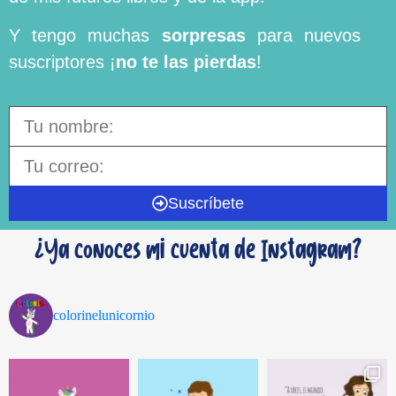
Y tengo muchas
sorpresas
para nuevos
suscriptores ¡
no te las pierdas
!
Suscríbete
¿Ya conoces mi cuenta de Instagram?
colorinelunicornio