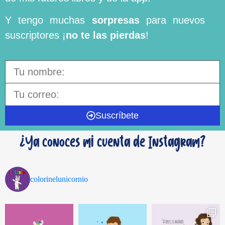
Y tengo muchas
sorpresas
para nuevos
suscriptores ¡
no te las pierdas
!
Suscríbete
¿Ya conoces mi cuenta de Instagram?
colorinelunicornio