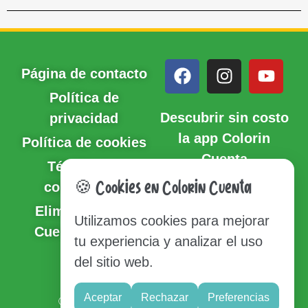
Página de contacto
Política de
Descubrir sin costo
privacidad
la app Colorin
Política de cookies
Cuenta
Términos y
condiciones
🍪 Cookies en Colorin Cuenta
Eliminación de
Utilizamos cookies para mejorar
Cuenta y Datos
tu experiencia y analizar el uso
del sitio web.
Sitio del mapa
Aceptar
Rechazar
Preferencias
© Copyright 2020-2026 Colorin Cuenta