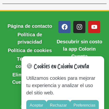
Página de contacto
Política de
Descubrir sin costo
privacidad
la app Colorin
Política de cookies
Cuenta
Términos y
condiciones
🍪 Cookies en Colorin Cuenta
Eliminación de
Utilizamos cookies para mejorar
Cuenta y Datos
tu experiencia y analizar el uso
del sitio web.
Sitio del mapa
Aceptar
Rechazar
Preferencias
© Copyright 2020-2026 Colorin Cuenta