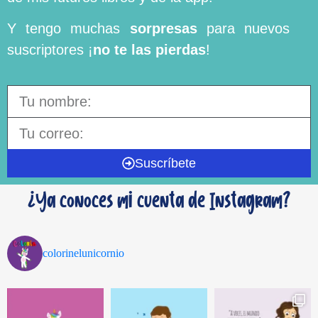
Y tengo muchas
sorpresas
para nuevos
suscriptores ¡
no te las pierdas
!
Suscríbete
¿Ya conoces mi cuenta de Instagram?
colorinelunicornio