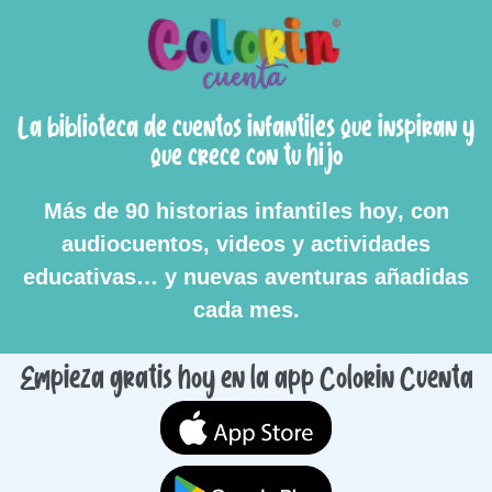
La biblioteca de cuentos infantiles que inspiran y
que crece con tu hijo
Más de
90 historias infantiles hoy
, con
audiocuentos, videos y actividades
educativas…
y
nuevas aventuras añadidas
cada mes
.
Empieza gratis hoy en la app Colorin Cuenta