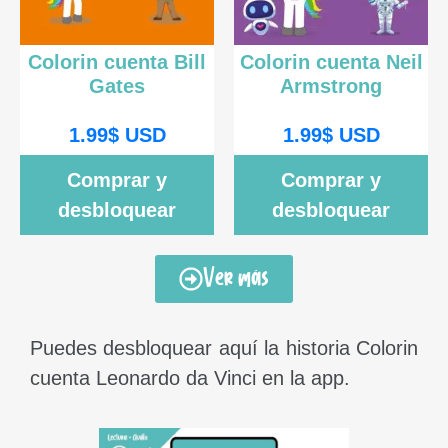
Colorin cuenta Bill
Colorin cuenta Neil
Gates
Armstrong
1.99
$
USD
1.99
$
USD
Comprar y
Comprar y
desbloquear
desbloquear
Ver más
Puedes desbloquear aquí la historia Colorin
cuenta Leonardo da Vinci en la app.