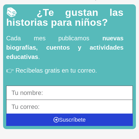
📚 ¿Te gustan las
historias para niños?
Cada mes publicamos
nuevas
biografías, cuentos y actividades
educativas
.
👉 Recíbelas gratis en tu correo.
Suscríbete