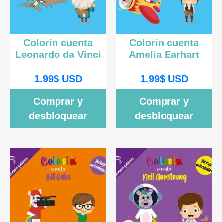
Colorin cuenta
Colorin cuenta
Leonardo da Vinci
Amelia Earhart
1.99
$
USD
1.99
$
USD
Comprar y
Comprar y
desbloquear
desbloquear