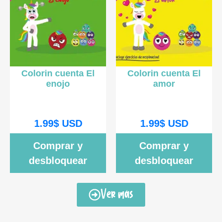
Colorin cuenta El
Colorin cuenta El
enojo
amor
1.99
$
USD
1.99
$
USD
Comprar y
Comprar y
desbloquear
desbloquear
Ver más