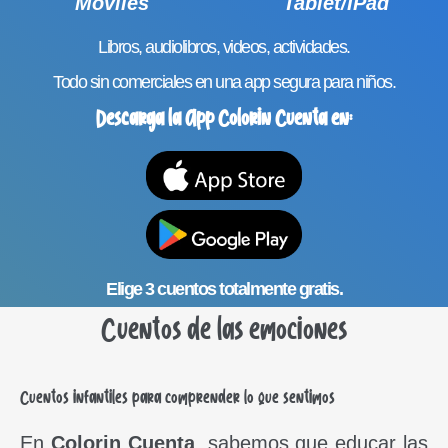
Móviles
Tablet/IPad
Libros, audiolibros, videos, actividades.
Todo sin comerciales en una app segura para niños.
Descarga la App Colorin Cuenta en:
Elige 3 cuentos totalmente gratis.
Cuentos de las emociones
Cuentos infantiles para comprender lo que sentimos
En
Colorin Cuenta
, sabemos que educar las