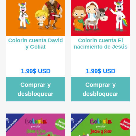
Colorin cuenta David
Colorin cuenta El
y Goliat
nacimiento de Jesús
1.99
$
USD
1.99
$
USD
Comprar y
Comprar y
desbloquear
desbloquear