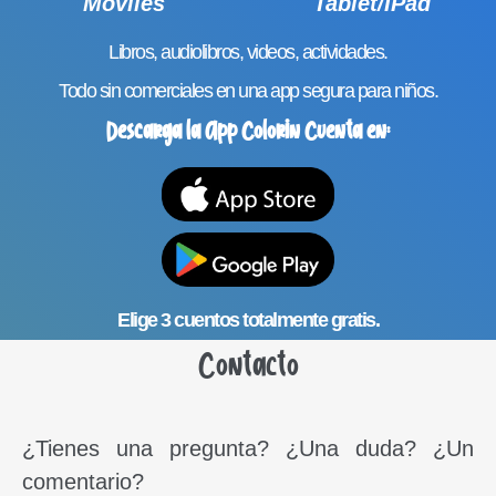
Móviles
Tablet/IPad
Libros, audiolibros, videos, actividades.
Todo sin comerciales en una app segura para niños.
Descarga la App Colorin Cuenta en:
Elige 3 cuentos totalmente gratis.
Contacto
¿Tienes una pregunta? ¿Una duda? ¿Un
comentario?