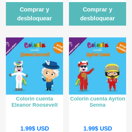
Comprar y
Comprar y
desbloquear
desbloquear
Colorin cuenta
Colorin cuenta Ayrton
Eleanor Roosevelt
Senna
1.99
$
USD
1.99
$
USD