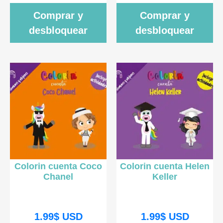
Comprar y
Comprar y
desbloquear
desbloquear
Colorin cuenta Coco
Colorin cuenta Helen
Chanel
Keller
1.99
$
USD
1.99
$
USD