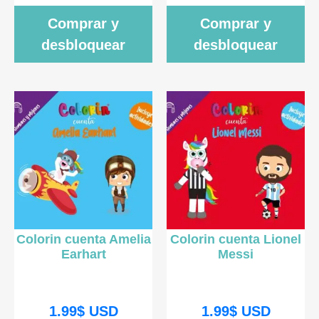
Comprar y
Comprar y
desbloquear
desbloquear
Colorin cuenta Amelia
Colorin cuenta Lionel
Earhart
Messi
1.99
$
USD
1.99
$
USD