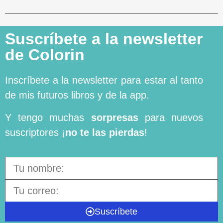
Suscríbete a la newsletter
de Colorin
Inscríbete a la newsletter para estar al tanto
de mis futuros libros y de la app.
Y tengo muchas
sorpresas
para nuevos
suscriptores ¡
no te las pierdas
!
Suscríbete