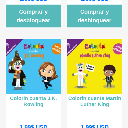
Comprar y
Comprar y
desbloquear
desbloquear
Colorin cuenta J.K.
Colorin cuenta Martin
Rowling
Luther King
1.99
$
USD
1.99
$
USD