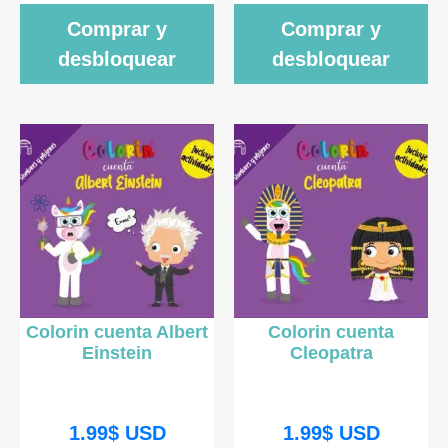
Comprar y
Comprar y
desbloquear
desbloquear
Colorin cuenta Albert
Colorin cuenta
Einstein
Cleopatra
1.99
$
USD
1.99
$
USD