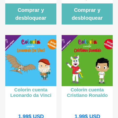
Comprar y
Comprar y
desbloquear
desbloquear
Colorin cuenta
Colorin cuenta
Leonardo da Vinci
Cristiano Ronaldo
1.99
$
USD
1.99
$
USD