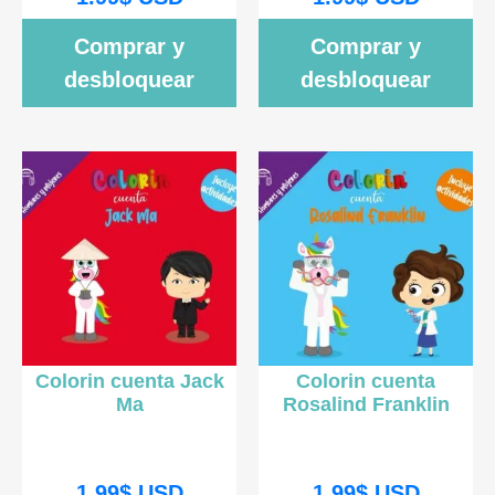
Comprar y
Comprar y
desbloquear
desbloquear
Colorin cuenta Jack
Colorin cuenta
Ma
Rosalind Franklin
1.99
$
USD
1.99
$
USD