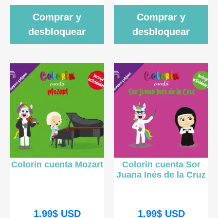
Comprar y
Comprar y
desbloquear
desbloquear
Colorin cuenta Mozart
Colorin cuenta Sor
Juana Inés de la Cruz
1.99
$
USD
1.99
$
USD