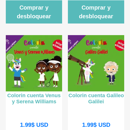
Comprar y
Comprar y
desbloquear
desbloquear
Colorin cuenta Venus
Colorin cuenta Galileo
y Serena Williams
Galilei
1.99
$
USD
1.99
$
USD