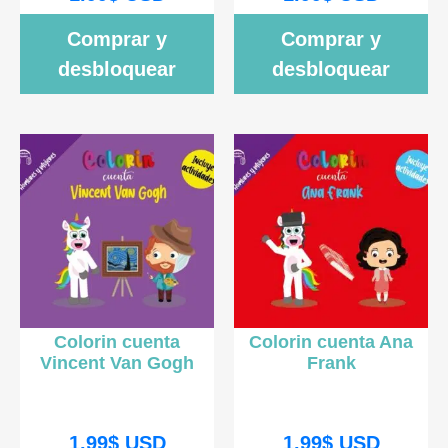
Comprar y
Comprar y
desbloquear
desbloquear
Colorin cuenta
Colorin cuenta Ana
Vincent Van Gogh
Frank
1.99
$
USD
1.99
$
USD