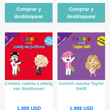
Comprar y
Comprar y
desbloquear
desbloquear
Colorin cuenta Ludwig
Colorin cuenta Taylor
van Beethoven
Swift
1.99
$
USD
1.99
$
USD