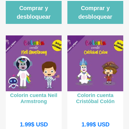
Comprar y
Comprar y
desbloquear
desbloquear
Colorin cuenta Neil
Colorin cuenta
Armstrong
Cristóbal Colón
1.99
$
USD
1.99
$
USD