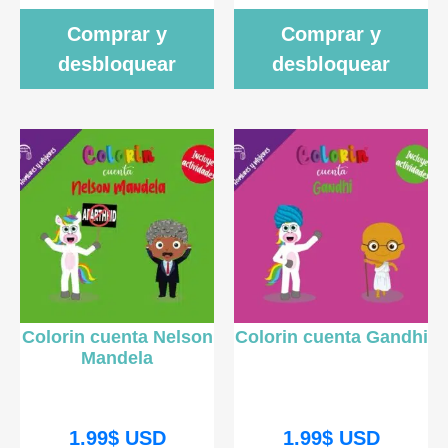
Comprar y
Comprar y
desbloquear
desbloquear
Colorin cuenta Nelson
Colorin cuenta Gandhi
Mandela
1.99
$
USD
1.99
$
USD