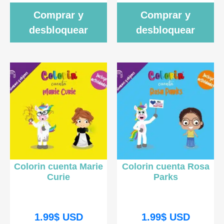
Comprar y
Comprar y
desbloquear
desbloquear
Colorin cuenta Marie
Colorin cuenta Rosa
Curie
Parks
1.99
$
USD
1.99
$
USD