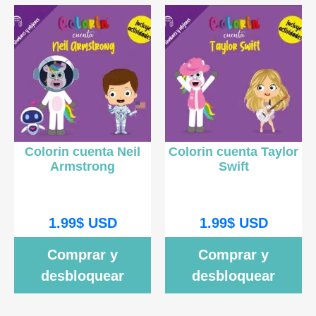
Colorin cuenta Neil
Colorin cuenta Taylor
Armstrong
Swift
1.99
$
USD
1.99
$
USD
Comprar y
Comprar y
desbloquear
desbloquear