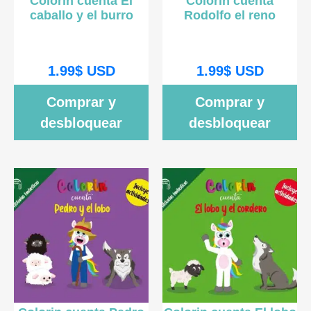
Colorin cuenta El
Colorin cuenta
caballo y el burro
Rodolfo el reno
1.99
$
USD
1.99
$
USD
Comprar y
Comprar y
desbloquear
desbloquear