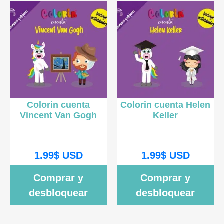
Colorin cuenta
Colorin cuenta Helen
Vincent Van Gogh
Keller
1.99
$
USD
1.99
$
USD
Comprar y
Comprar y
desbloquear
desbloquear