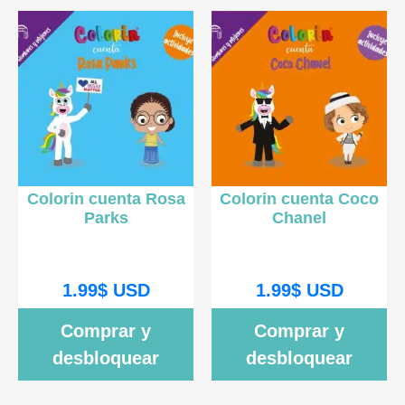
Colorin cuenta Rosa
Colorin cuenta Coco
Parks
Chanel
1.99
$
USD
1.99
$
USD
Comprar y
Comprar y
desbloquear
desbloquear