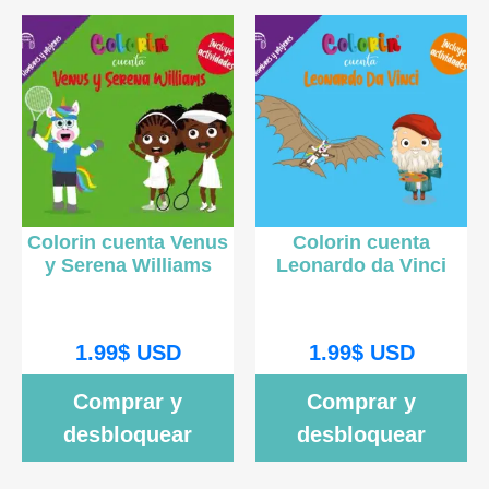
Colorin cuenta Venus
Colorin cuenta
y Serena Williams
Leonardo da Vinci
1.99
$
USD
1.99
$
USD
Comprar y
Comprar y
desbloquear
desbloquear