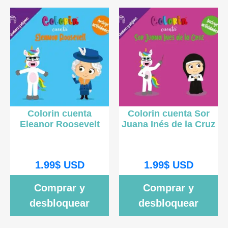
Colorin cuenta
Colorin cuenta Sor
Eleanor Roosevelt
Juana Inés de la Cruz
1.99
$
USD
1.99
$
USD
Comprar y
Comprar y
desbloquear
desbloquear