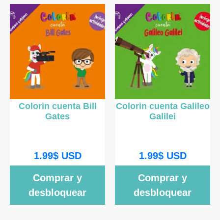
Colorin cuenta Bill
Colorin cuenta Galileo
Gates
Galilei
1.99
$
USD
1.99
$
USD
Comprar y
Comprar y
desbloquear
desbloquear