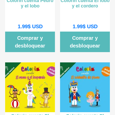
Colorin cuenta Pedro
Colorin cuenta El lobo
y el lobo
y el cordero
1.99
$
USD
1.99
$
USD
Comprar y
Comprar y
desbloquear
desbloquear