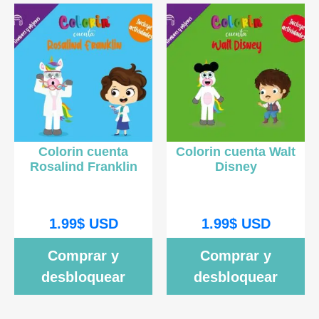
Colorin cuenta
Colorin cuenta Walt
Rosalind Franklin
Disney
1.99
$
USD
1.99
$
USD
Comprar y
Comprar y
desbloquear
desbloquear