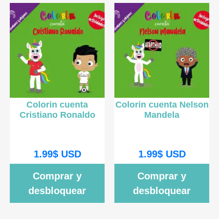
Colorin cuenta
Colorin cuenta Nelson
Cristiano Ronaldo
Mandela
1.99
$
USD
1.99
$
USD
Comprar y
Comprar y
desbloquear
desbloquear