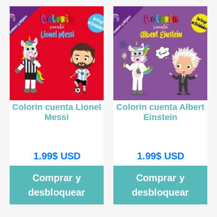
Colorin cuenta Lionel
Colorin cuenta Albert
Messi
Einstein
1.99
$
USD
1.99
$
USD
Comprar y
Comprar y
desbloquear
desbloquear