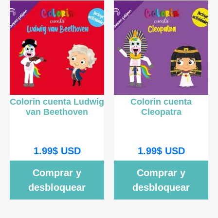
Colorin cuenta Ludwig
Colorin cuenta
van Beethoven
Cleopatra
1.99
$
USD
1.99
$
USD
Comprar y
Comprar y
desbloquear
desbloquear