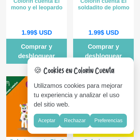
Colorin cuenta El
Colorin cuenta El
mono y el leopardo
soldadito de plomo
1.99
$
USD
1.99
$
USD
Comprar y
Comprar y
desbloquear
desbloquear
🍪 Cookies en Colorin Cuenta
Utilizamos cookies para mejorar
tu experiencia y analizar el uso
del sitio web.
Aceptar
Rechazar
Preferencias