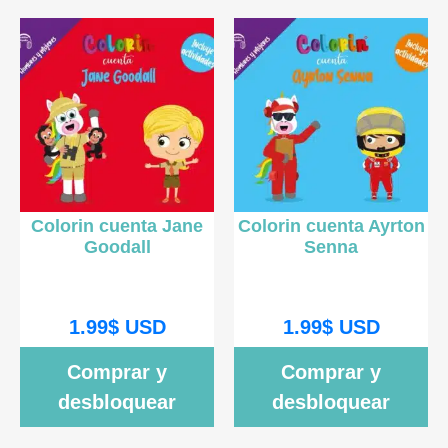
Colorin cuenta Jane
Colorin cuenta Ayrton
Goodall
Senna
1.99
$
USD
1.99
$
USD
Comprar y
Comprar y
desbloquear
desbloquear