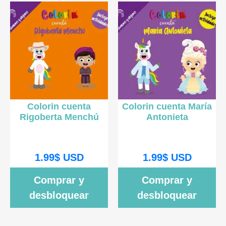
Colorin cuenta
Colorin cuenta María
Rigoberta Menchú
Antonieta
1.99
$
USD
1.99
$
USD
Comprar y
Comprar y
desbloquear
desbloquear