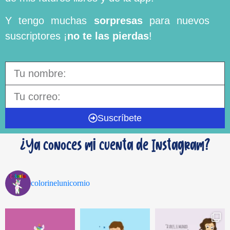
Y tengo muchas
sorpresas
para nuevos
suscriptores ¡
no te las pierdas
!
Suscríbete
¿Ya conoces mi cuenta de Instagram?
colorinelunicornio