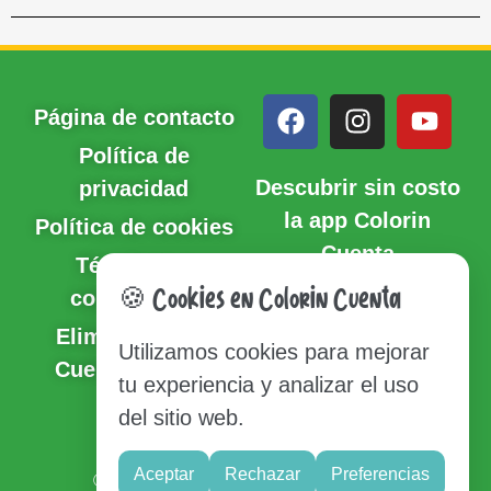
Página de contacto
Política de
Descubrir sin costo
privacidad
la app Colorin
Política de cookies
Cuenta
Términos y
condiciones
🍪 Cookies en Colorin Cuenta
Eliminación de
Utilizamos cookies para mejorar
Cuenta y Datos
tu experiencia y analizar el uso
del sitio web.
Sitio del mapa
Aceptar
Rechazar
Preferencias
© Copyright 2020-2026 Colorin Cuenta