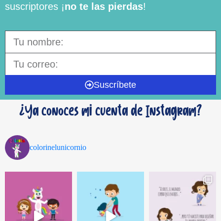
suscriptores ¡
no te las pierdas
!
Suscríbete
¿Ya conoces mi cuenta de Instagram?
colorinelunicornio