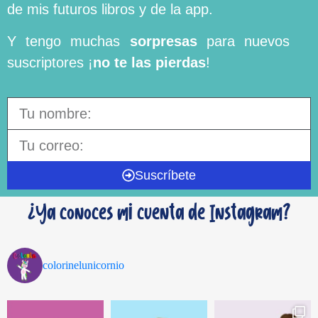
de mis futuros libros y de la app.
Y tengo muchas
sorpresas
para nuevos
suscriptores ¡
no te las pierdas
!
Suscríbete
¿Ya conoces mi cuenta de Instagram?
colorinelunicornio