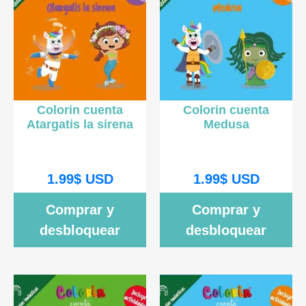
Colorin cuenta
Colorin cuenta
Atargatis la sirena
Medusa
1.99
$
USD
1.99
$
USD
Comprar y
Comprar y
desbloquear
desbloquear