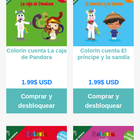
Colorin cuenta La caja
Colorin cuenta El
de Pandora
príncipe y la sandía
1.99
$
USD
1.99
$
USD
Comprar y
Comprar y
desbloquear
desbloquear