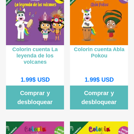
Colorin cuenta La
Colorin cuenta Abla
leyenda de los
Pokou
volcanes
1.99
$
USD
1.99
$
USD
Comprar y
Comprar y
desbloquear
desbloquear