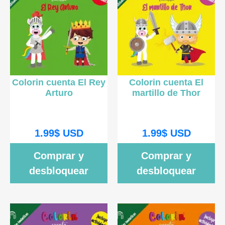
Colorin cuenta El Rey
Colorin cuenta El
Arturo
martillo de Thor
1.99
$
USD
1.99
$
USD
Comprar y
Comprar y
desbloquear
desbloquear