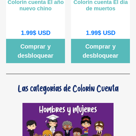
Colorin cuenta El año
Colorin cuenta El día
nuevo chino
de muertos
1.99
$
USD
1.99
$
USD
Comprar y
Comprar y
desbloquear
desbloquear
Las categorías de Colorin Cuenta