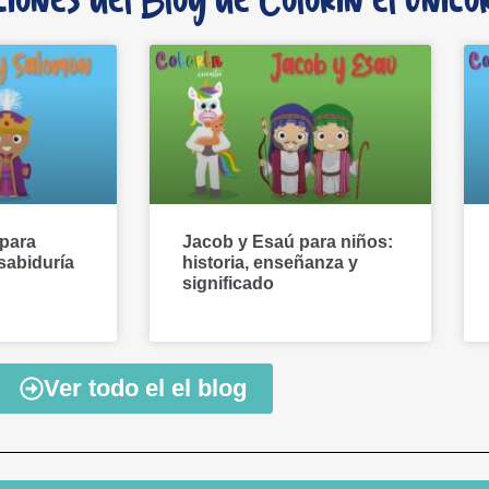
ciones del Blog de Colorin el unicor
 para
Jacob y Esaú para niños:
 sabiduría
historia, enseñanza y
significado
Ver todo el el blog