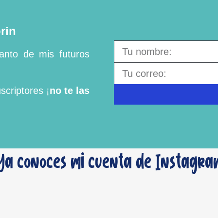
rin
tanto de mis futuros
criptores ¡
no te las
Ya conoces mi cuenta de Instagra