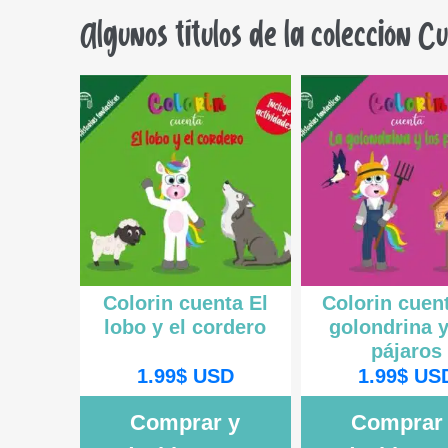
Algunos títulos de la colección C
Colorin cuenta El
Colorin cuen
lobo y el cordero
golondrina y
pájaros
1.99
$
USD
1.99
$
US
Comprar y
Comprar