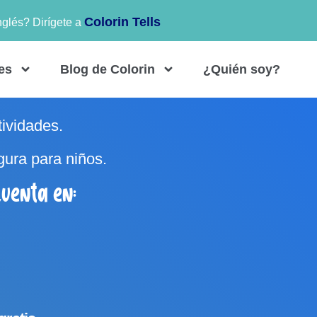
Colorin Tells
nglés? Dirígete a
es
Blog de Colorin
¿Quién soy?
tividades.
gura para niños.
uenta en: