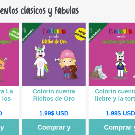
uentos clásicos y fábulas
ta La
Colorin cuenta
Colorin cuent
 los
Ricitos de Oro
liebre y la to
D
1.99
$
USD
1.99
$
US
 y
Comprar y
Comprar 