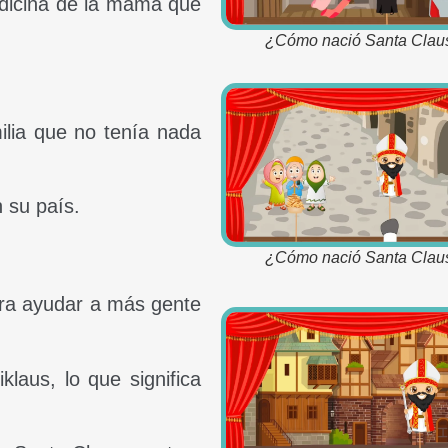
edicina de la mamá que
¿Cómo nació Santa Clau
ilia que no tenía nada
 su país.
¿Cómo nació Santa Clau
ara ayudar a más gente
laus, lo que significa