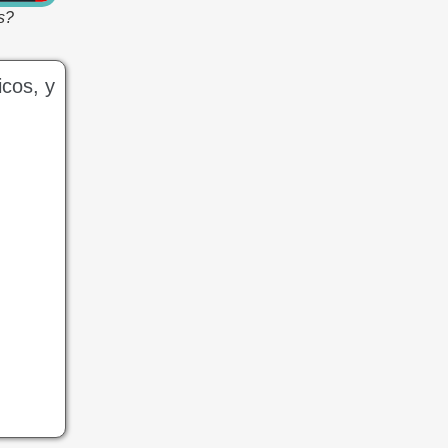
s?
icos, y