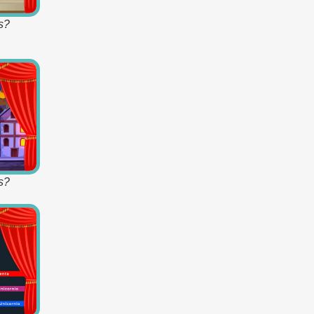
s?
s?