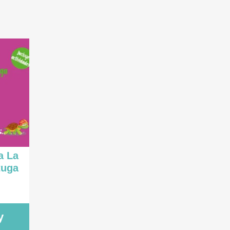
a La
rtuga
D
y