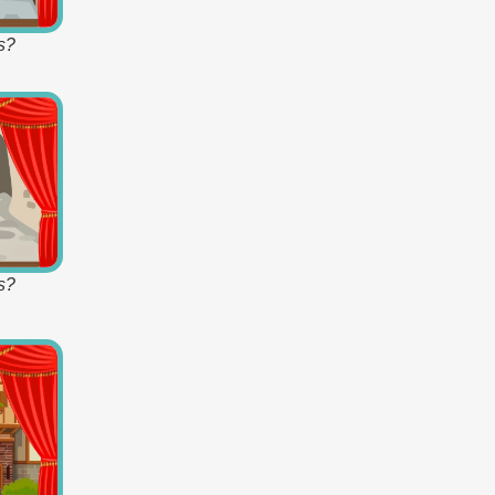
s?
s?