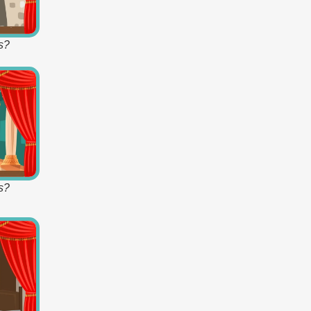
s?
s?