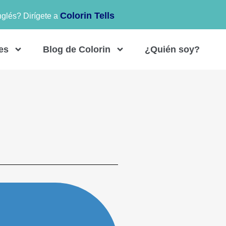
Colorin Tells
nglés? Dirígete a
es
Blog de Colorin
¿Quién soy?