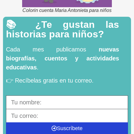
Colorin cuenta Maria Antonieta para niños
📚 ¿Te gustan las
historias para niños?
Cada mes publicamos
nuevas
biografías, cuentos y actividades
educativas
.
👉 Recíbelas gratis en tu correo.
Suscríbete