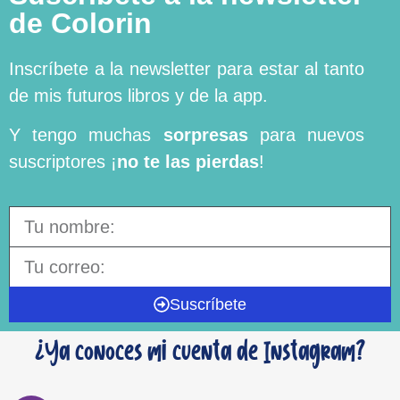
de Colorin
Inscríbete a la newsletter para estar al tanto
de mis futuros libros y de la app.
Y tengo muchas
sorpresas
para nuevos
suscriptores ¡
no te las pierdas
!
Suscríbete
¿Ya conoces mi cuenta de Instagram?