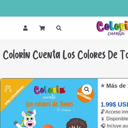
Colorin Cuenta Los Colores De To
⭐ Más de 
1.99
$
US
🔓 Acceso inm
📱 Disponible
🎧 Incluye au