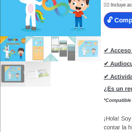
✍🏻 Incluye a
🔓 Comp
✔ Acceso 
✔ Audiocu
✔ Activid
¿Es un re
*Compatible 
¡Hola! Soy
contar la 