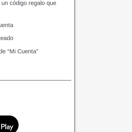
 un código regalo que
Cuenta
queado
sde “Mi Cuenta”