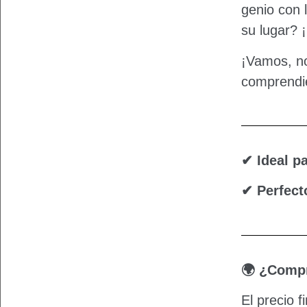
genio con 
su lugar? 
¡Vamos, no
comprendie
✔ Ideal p
✔ Perfect
🌍 ¿Compr
El precio 