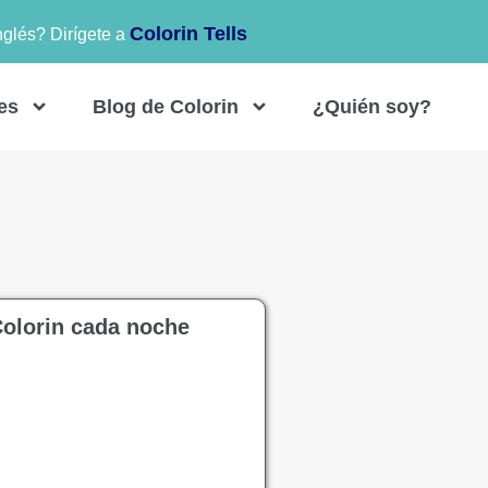
Colorin Tells
nglés? Dirígete a
es
Blog de Colorin
¿Quién soy?
Colorin cada noche