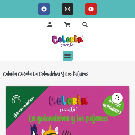
Colorin Cuenta La Golondrina Y Los Pájaros