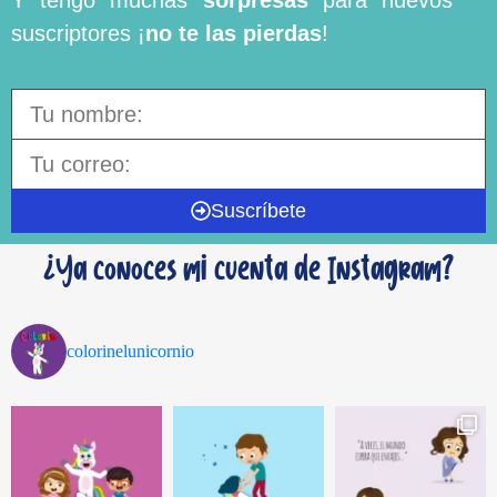
Y tengo muchas
sorpresas
para nuevos
suscriptores ¡
no te las pierdas
!
Suscríbete
¿Ya conoces mi cuenta de Instagram?
colorinelunicornio