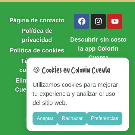
Página de contacto
Política de
Descubrir sin costo
privacidad
la app Colorin
Política de cookies
Cuenta
Términos y
🍪 Cookies en Colorin Cuenta
condiciones
Eliminación de
Utilizamos cookies para mejorar
Cuenta y Datos
tu experiencia y analizar el uso
del sitio web.
Sitio del mapa
Aceptar
Rechazar
Preferencias
© Copyright 2020-2026 Colorin Cuenta