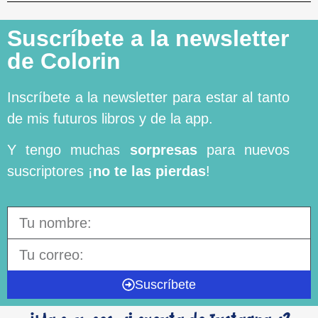
Suscríbete a la newsletter
de Colorin
Inscríbete a la newsletter para estar al tanto
de mis futuros libros y de la app.
Y tengo muchas
sorpresas
para nuevos
suscriptores ¡
no te las pierdas
!
Suscríbete