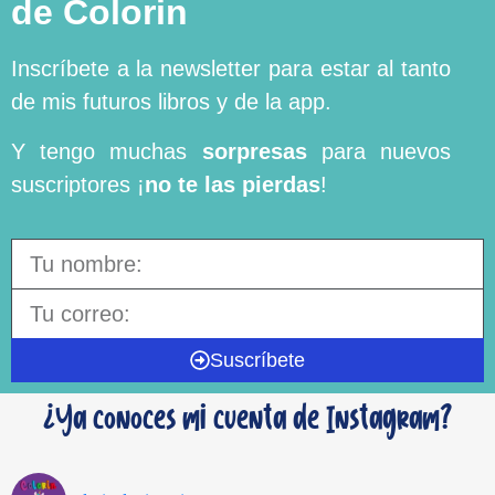
de Colorin
Inscríbete a la newsletter para estar al tanto
de mis futuros libros y de la app.
Y tengo muchas
sorpresas
para nuevos
suscriptores ¡
no te las pierdas
!
Suscríbete
¿Ya conoces mi cuenta de Instagram?