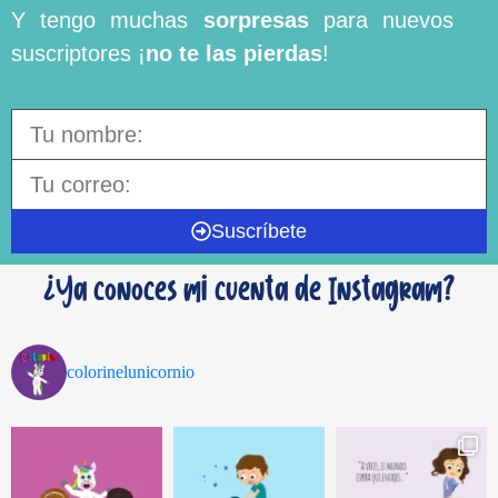
Y tengo muchas
sorpresas
para nuevos
suscriptores ¡
no te las pierdas
!
Suscríbete
¿Ya conoces mi cuenta de Instagram?
colorinelunicornio