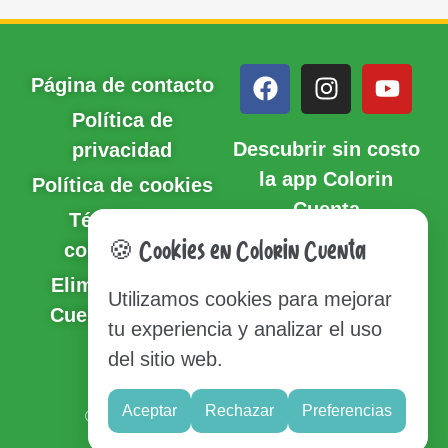
Página de contacto
Política de
Descubrir sin costo
privacidad
la app Colorin
Política de cookies
Cuenta
Términos y
condiciones
🍪 Cookies en Colorin Cuenta
Eliminación de
Utilizamos cookies para mejorar
Cuenta y Datos
tu experiencia y analizar el uso
del sitio web.
Sitio del mapa
Aceptar
Rechazar
Preferencias
© Copyright 2020-2026 Colorin Cuenta