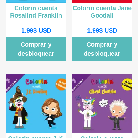
Colorin cuenta
Colorin cuenta Jane
Rosalind Franklin
Goodall
1.99
$
USD
1.99
$
USD
Comprar y
Comprar y
desbloquear
desbloquear