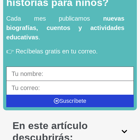
historias para niños?
Cada mes publicamos
nuevas
biografías, cuentos y actividades
educativas
.
👉 Recíbelas gratis en tu correo.
Suscríbete
En este artículo
descubrirás: