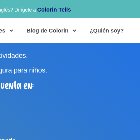
Colorin Tells
nglés? Dirígete a
es
Blog de Colorin
¿Quién soy?
tividades.
gura para niños.
uenta en: