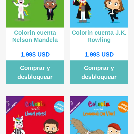
Colorin cuenta
Colorin cuenta J.K.
Nelson Mandela
Rowling
1.99
$
USD
1.99
$
USD
Comprar y
Comprar y
desbloquear
desbloquear