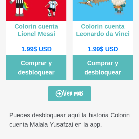
Colorin cuenta
Colorin cuenta
Lionel Messi
Leonardo da Vinci
1.99
$
USD
1.99
$
USD
Comprar y
Comprar y
desbloquear
desbloquear
Ver más
Puedes desbloquear aquí la historia Colorin
cuenta Malala Yusafzai en la app.