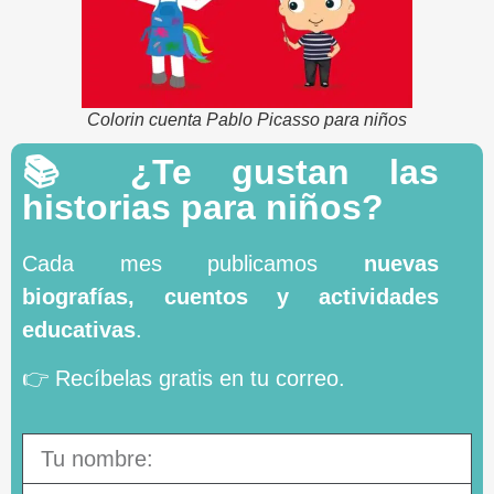
Colorin cuenta Pablo Picasso para niños
📚 ¿Te gustan las
historias para niños?
Cada mes publicamos
nuevas
biografías, cuentos y actividades
educativas
.
👉 Recíbelas gratis en tu correo.