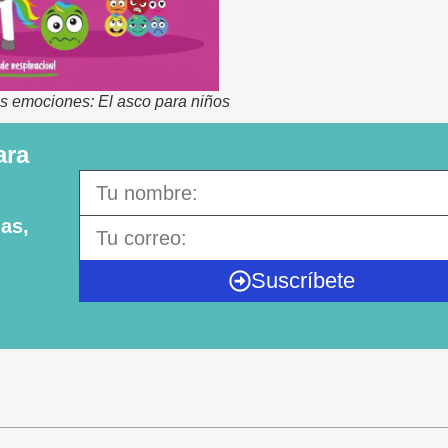
las emociones: El asco para niños
ara
as,
Suscríbete