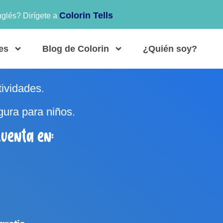
Colorin Tells
nglés? Dirígete a
es
Blog de Colorin
¿Quién soy?
tividades.
gura para niños.
uenta en: