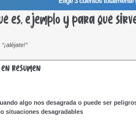
Elige 3 cuentos totalmente 
ué es, ejemplo y para qué sirv
“¡aléjate!”
co en resumen
uando algo nos desagrada o puede ser peligro
 o situaciones desagradables